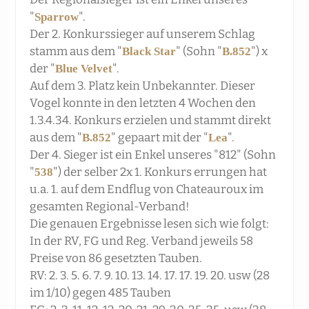
"
".
Sparrow
Der 2. Konkurssieger auf unserem Schlag
stamm aus dem "
" (Sohn "
") x
Black Star
B.852
der "
".
Blue Velvet
Auf dem 3. Platz kein Unbekannter. Dieser
Vogel konnte in den letzten 4 Wochen den
1.3.4.34. Konkurs erzielen und stammt direkt
aus dem "
" gepaart mit der "
".
B.852
Lea
Der 4. Sieger ist ein Enkel unseres "812" (Sohn
"
") der selber 2x 1. Konkurs errungen hat
538
u.a. 1. auf dem Endflug von Chateauroux im
gesamten Regional-Verband!
Die genauen Ergebnisse lesen sich wie folgt:
In der RV, FG und Reg. Verband jeweils 58
Preise von 86 gesetzten Tauben.
RV: 2. 3. 5. 6. 7. 9. 10. 13. 14. 17. 17. 19. 20. usw (28
im 1/10) gegen 485 Tauben