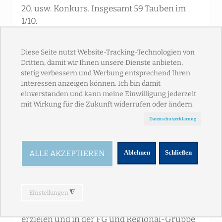
20. usw. Konkurs. Insgesamt 59 Tauben im
1/10.
Ebenfalls im Regionalverband gegen 4298
Tauben konnten wir ein gutes Ergebnis
erzielen mit 74 Preisen und den Konkursen:
16. 17. 18. 20. 27. 29. 32. 33. 36. 37. 38. 39. 46. 47.
48. usw.
Die Eltern des 1. Konkurssiegers sind keine
Unbekannten:
Der Vater ist unser "
". Vollbruder zu
B.852
"
" aus dem schon zwei 1.
Jackpot
Konkurssieger aus diesem Jahr stammen.
Mutter ist (schon wieder) die "
". Schon der
Lea
dritte 1. Konkurssieger aus ihr für dieses Jahr.
Sandra Müller konnte an diesem Preisflug in
der RV von 18 gesetzten Tauben 11 Preise
erzielen und in der FG und Regional-Gruppe