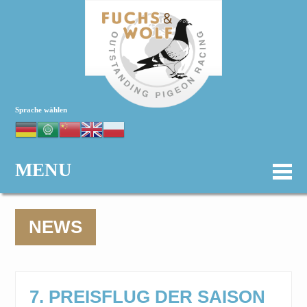
Sprache wählen
MENU
NEWS
7. PREISFLUG DER SAISON