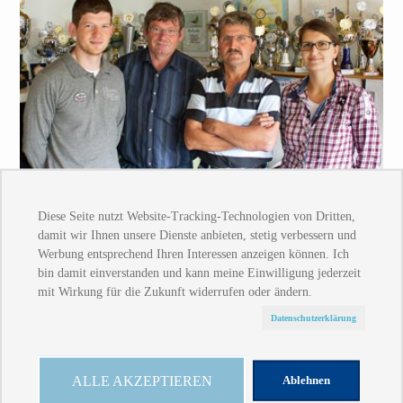
Schlaggemeinschaft Fuchs und Wolf
Die SG Fuchs und Wolf besteht aus dem heute 60-
jährigen Josef Fuchs mit seinem 34-jährigen Sohn
Oliver sowie Johann Wolf (60), dessen Tochter Sandra
Müller seit 2017 separat an den Start geht. Die beiden
„Senioren“ wurden in Oberschlesien geboren, wo sich
Johann Wolf bereits am Elternhaus mit dem
Brieftaubenvirus infizierte. Als junge und noch ledige
Männer siedelten sie in 1977 nach Hochheim, zwischen
Wiesbaden und Rüsselsheim gelegen, um. Hier fanden