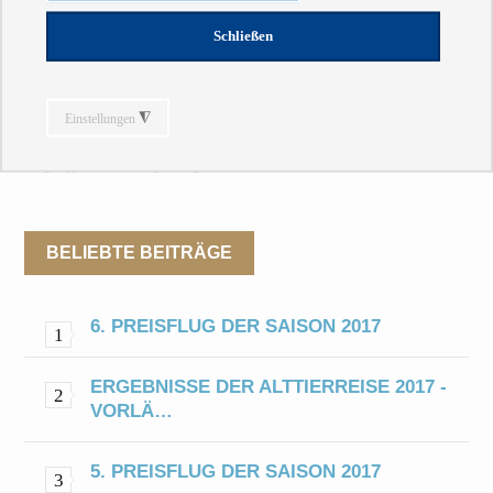
sie ihr Glück, hier wurden ihre Kinder geboren, hier sind
sie nun schon seit Jahren Arbeitskollegen bei Opel in
Rüsselsheim und schließlich entstand hier die
Schlaggemeinschaft, die aufgrund ihrer stetig
wachsenden Erfolge im letzten Jahrzehnt zu einem festen
Begriff in der Region geworden ist.
BELIEBTE BEITRÄGE
6. PREISFLUG DER SAISON 2017
ERGEBNISSE DER ALTTIERREISE 2017 -
VORLÄ…
5. PREISFLUG DER SAISON 2017