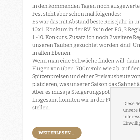
in den kommenden Tagen noch ausgewertet u
Fest steht aber schon mal folgendes:
Es war das mit Abstand beste Reisejahr in u
10x 1. Konkurs in der RV, 5x in der FG, 3 Re
1.-10. Konkurs. Zusätzlich noch 2 weitere R
unseren Tauben gezüchtet worden sind! Und 
in allen Ebenen.
Wenn man eine Schwäche finden will, dann 
Flügen von über 1700m/min wie z.b. auf dem
Spitzenpreisen und einer Preisausbeute von 
platzieren, was unserer Saison das Sahnehä
Aber es muss ja Steigerungspotential gebe
Insgesamt konnten wir in der FG 49 zweiste
stellen.
WEITERLESEN ...