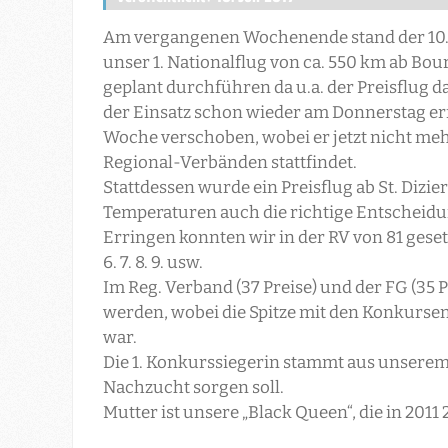
Am vergangenen Wochenende stand der 10. 
unser 1. Nationalflug von ca. 550 km ab Bou
geplant durchführen da u.a. der Preisflug 
der Einsatz schon wieder am Donnerstag erf
Woche verschoben, wobei er jetzt nicht meh
Regional-Verbänden stattfindet.
Stattdessen w
urde ein Preisflug ab St. Dizi
Temperaturen auch die richtige Entscheidu
Erringen konnten wir in der RV von 81 gesetz
6. 7. 8. 9. usw.
Im Reg. Verband (37 Preise) und der FG (35 
werden, wobei die Spitze mit den Konkursen 12
war.
Die 1. Konkurssiegerin stammt aus unserem
Nachzucht sorgen soll.
Mutter ist unsere „Black Queen“, die in 201