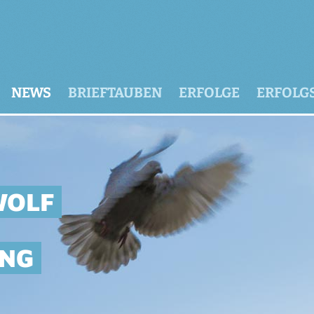
NEWS
BRIEFTAUBEN
ERFOLGE
ERFOLG
WOLF
ING