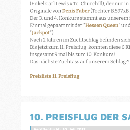
(Enkel Carl Lewis x To. Churchill), der nur i
Originale von
Denis Faber
(Tochter B.597xB.
Der 3. und 4. Konkurs stammt aus unserem 
Einmal gepaart mit der "
Hessen Queen
" und
"
Jackpot
").
Nach 2 Jahren im Zuchtschlag befinden sich
Bis jetzt zum 11. Preisflug, konnten diese 6 Ki
insgesamt 9 mal bis zum 10. Konkurs!
Das nächste Zuchtass auf unserem Schlag?!
Preisliste 11. Preisflug
10. PREISFLUG DER S
Veröffentlicht: 10. Juli 2017