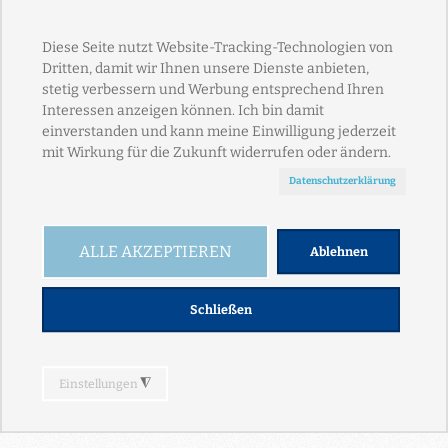
Hochheim, zwischen Wiesbaden und Rüsselsheim
gelegen, um. Hier fanden sie ihr Glück, hier wurden
ihre Kinder geboren, hier sind sie nun schon seit
Jahren Arbeitskollegen bei Opel in Rüsselsheim und
schließlich entstand hier die Schlaggemeinschaft,
die aufgrund ihrer stetig wachsenden Erfolge im
letzten Jahrzehnt zu einem festen Begriff in der
Region geworden ist.
BELIEBTE BEITRÄGE
7. PREISFLUG DER SAISON 2017
9. PREISFLUG DER SAISON 2017