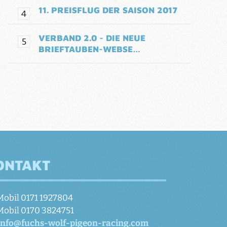
11. PREISFLUG DER SAISON 2017
VERBAND 2.0 - DIE NEUE
BRIEFTAUBEN-WEBSE…
ONTAKT
Mobil 0171 1927804
Mobil 0170 3824751
info@fuchs-wolf-pigeon-racing.com