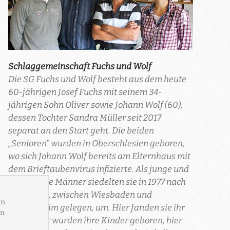
Schlaggemeinschaft Fuchs und Wolf
Die SG Fuchs und Wolf besteht aus dem heute
60-jährigen Josef Fuchs mit seinem 34-
jährigen Sohn Oliver sowie Johann Wolf (60),
dessen Tochter Sandra Müller seit 2017
separat an den Start geht. Die beiden
„Senioren“ wurden in Oberschlesien geboren,
wo sich Johann Wolf bereits am Elternhaus mit
dem Brieftaubenvirus infizierte. Als junge und
noch ledige Männer siedelten sie in 1977 nach
Hochheim, zwischen Wiesbaden und
Rüsselsheim gelegen, um. Hier fanden sie ihr
Glück, hier wurden ihre Kinder geboren, hier