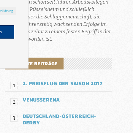
sind sie nun schon seit Jahren Arbeitskollegen
bei Opel in Rüsselsheim und schließlich
entstand hier die Schlaggemeinschaft, die
aufgrund ihrer stetig wachsenden Erfolge im
letzten Jahrzehnt zu einem festen Begriff in der
Region geworden ist.
BELIEBTE BEITRÄGE
2. PREISFLUG DER SAISON 2017
VENUSSERENA
DEUTSCHLAND-ÖSTERREICH-
DERBY