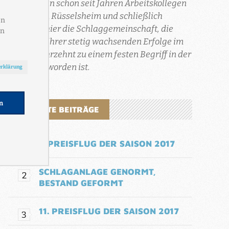
sind sie nun schon seit Jahren Arbeitskollegen
bei Opel in Rüsselsheim und schließlich
entstand hier die Schlaggemeinschaft, die
aufgrund ihrer stetig wachsenden Erfolge im
letzten Jahrzehnt zu einem festen Begriff in der
Region geworden ist.
BELIEBTE BEITRÄGE
1. PREISFLUG DER SAISON 2017
SCHLAGANLAGE GENORMT,
BESTAND GEFORMT
11. PREISFLUG DER SAISON 2017