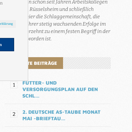
sind sie nun schon seit Jahren Arbeitskollegen
bei Opel in Rüsselsheim und schließlich
entstand hier die Schlaggemeinschaft, die
aufgrund ihrer stetig wachsenden Erfolge im
letzten Jahrzehnt zu einem festen Begriff in der
Region geworden ist.
BELIEBTE BEITRÄGE
FUTTER- UND
VERSORGUNGSPLAN AUF DEN
SCHL…
2. DEUTSCHE AS-TAUBE MONAT
MAI -BRIEFTAU…